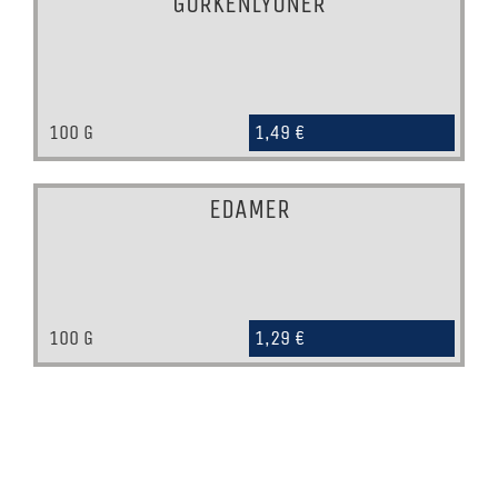
GURKENLYONER
100 G
1,49 €
EDAMER
100 G
1,29 €